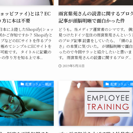
(ショッピファイ)とは？EC
雨宮紫苑さんの読書に関するブロ
り方に本は不要
記事が頭脳明晰で面白かった件
本に上陸したShopify(ショッ
どうも。当メディア運営者のシマです。 偶
かご存知ですか？ Shopifyと
見つけたドイツ在住の雨宮紫苑さんという
プなどのECサイトを作るプラ
のブログ記事 読書をしていたら、「頭のよ
極めてシンプルにECサイトを
さ」の本質に気づいた。 が頭脳明晰で面白
可能です。 タイトルに記載の
ったので今回サラッと紹介したいと思いま
の作り方を知る上で本...
す。 雨宮紫苑さんの読書に関するブログ...
日
2019年5月31日
起業コラム・雑談
起業コラム・