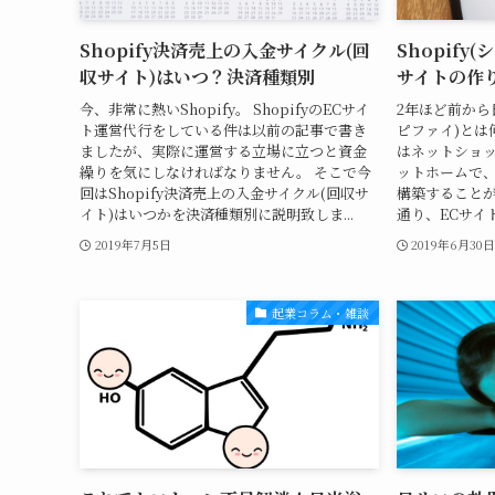
Shopify決済売上の入金サイクル(回
Shopify
収サイト)はいつ？決済種類別
サイトの作
今、非常に熱いShopify。 ShopifyのECサイ
2年ほど前から日
ト運営代行をしている件は以前の記事で書き
ピファイ)とは何
ましたが、実際に運営する立場に立つと資金
はネットショッ
繰りを気にしなければなりません。 そこで今
ットホームで、
回はShopify決済売上の入金サイクル(回収サ
構築することが
イト)はいつかを決済種類別に説明致しま...
通り、ECサイト
2019年7月5日
2019年6月30
起業コラム・雑談