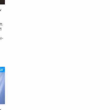
グ
然
方
か
雑談