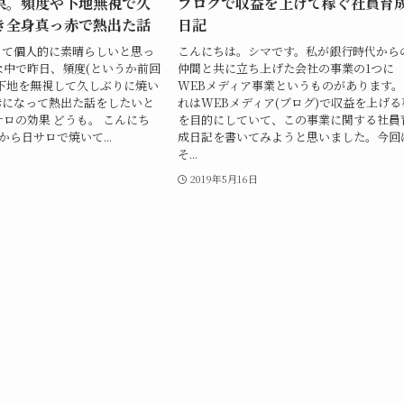
果。頻度や下地無視で久
ブログで収益を上げて稼ぐ社員育
き全身真っ赤で熱出た話
日記
って個人的に素晴らしいと思っ
こんにちは。シマです。私が銀行時代から
な中で昨日、頻度(というか前回
仲間と共に立ち上げた会社の事業の1つに
下地を無視して久しぶりに焼い
WEBメディア事業というものがあります。
赤になって熱出た話をしたいと
れはWEBメディア(ブログ)で収益を上げる
サロの効果 どうも。 こんにち
を目的にしていて、この事業に関する社員
から日サロで焼いて...
成日記を書いてみようと思いました。今回
そ...
日
2019年5月16日