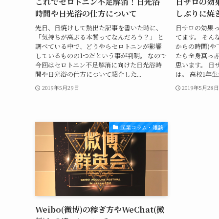
これでセロトニン不足解消！日光浴
日サロの効
時間や日光浴の仕方について
しぶりに焼
先日、日焼けして熱出た記事を書いた時に、
日サロの効果
「気持ちが高ぶる本質ってなんだろう？」 と
てます。 そん
調べている中で、どうやらセロトニンが影響
からの時間)や
しているものの1つだという事が判明。 なので
たら全身真っ
今回はセロトニン不足解消に向けた日光浴時
思います。 日
間や日光浴の仕方について紹介した...
は。 高校1年生
2019年5月29日
2019年5月28
起業コラム・雑談
Weibo(微博)の稼ぎ方やWeChat(微