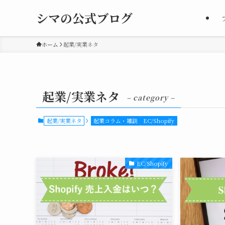
シマの公式ブログ
ホーム
起業/実業ネタ
起業/実業ネタ
– category –
起業/実業ネタ
起業コラム・雑談
EC/Shopify
EC/Shopify