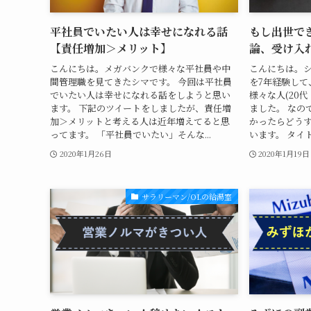
平社員でいたい人は幸せになれる話
もし出世で
【責任増加＞メリット】
論、受け入
こんにちは。メガバンクで様々な平社員や中
こんにちは。シ
間管理職を見てきたシマです。 今回は平社員
を7年経験して
でいたい人は幸せになれる話をしようと思い
様々な人(20代
ます。 下記のツイートをしましたが、責任増
ました。 なの
加＞メリットと考える人は近年増えてると思
かったらどう
ってます。 「平社員でいたい」そんな...
います。 タイト
2020年1月26日
2020年1月19日
サラリーマン/OLの給湯室