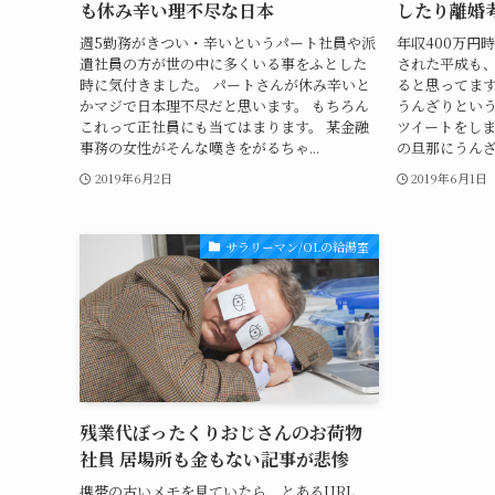
も休み辛い理不尽な日本
したり離婚
週5勤務がきつい・辛いというパート社員や派
年収400万円
遣社員の方が世の中に多くいる事をふとした
された平成も、
時に気付きました。 パートさんが休み辛いと
ると思ってます
かマジで日本理不尽だと思います。 もちろん
うんざりとい
これって正社員にも当てはまります。 某金融
ツイートをしま
事務の女性がそんな嘆きをがるちゃ...
の旦那にうんざ
2019年6月2日
2019年6月1日
サラリーマン/OLの給湯室
残業代ぼったくりおじさんのお荷物
社員 居場所も金もない記事が悲惨
携帯の古いメモを見ていたら、とあるURL