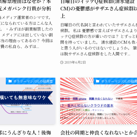
業解禁理由はなぜか？本
日曜日のイッテQ症候群(清水建設
元メガバンク行員が分析
CM)の憂鬱感がサザエさん症候群
上
当メディア運営者のシマです。
覧になられている方はこんな人
日曜日の代名詞と言われていたサザエさん
。 ・みずほが副業解禁したの
候群。 私は 憂鬱感で言えばサザエさんよ
・メディアには出していない副
ッテQ症候群の方が重いのでは？ とずっと
当の理由ってあるの？ 今回は
問を持っていました。 清水建設のCMも色
員の私自ら、みずほ...
と思う人がいるのではないでしょうか。 筆
は脱サザエさん症候群をした人間です...
2019年6月2日
サラリーマン/OLの給湯室
サラリーマン/OLの給
那にうんざりな人！後悔
会社の同期と仲良くなれないとか