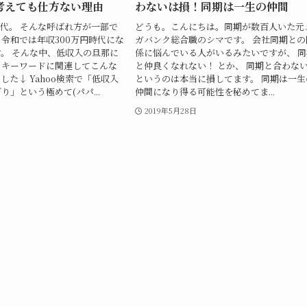
考えても仕方ない理由
わないは損！同期は一生の仲間
時代。 そんな呼ばれ方が一部で
どうも。こんにちは。同期が数百人いた元
令和では年収300万円時代にな
ガバンク総合職のシマです。 会社同期との
。 そんな中、低収入の旦那に
係に悩んでいる人がいるみたいですが、 同
うキーワードに関連してこんな
と仲良くなれない！ とか、 同期と合わな
した↓ Yahoo検索で「低収入
というのは本当に損してます。 同期は一生
り」という極めて(パパ...
仲間になり得る可能性を秘めてま...
2019年5月28日