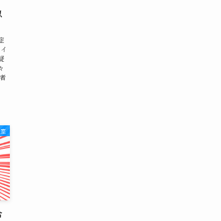
以
症
りイ
疑
々
者
湯室
合