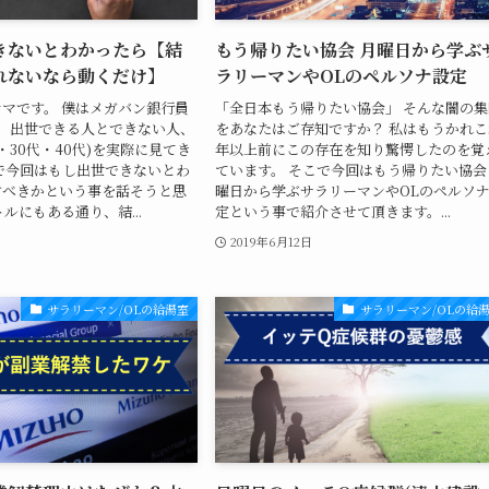
きないとわかったら【結
もう帰りたい協会 月曜日から学ぶ
れないなら動くだけ】
ラリーマンやOLのペルソナ設定
マです。 僕はメガバン銀行員
「全日本もう帰りたい協会」 そんな闇の集
、出世できる人とできない人、
をあなたはご存知ですか？ 私はもうかれこ
・30代・40代)を実際に見てき
年以上前にこの存在を知り驚愕したのを覚
で今回はもし出世できないとわ
ています。 そこで今回はもう帰りたい協会
すべきかという事を話そうと思
曜日から学ぶサラリーマンやOLのペルソ
ルにもある通り、結...
定という事で紹介させて頂きます。...
2019年6月12日
サラリーマン/OLの給湯室
サラリーマン/OLの給