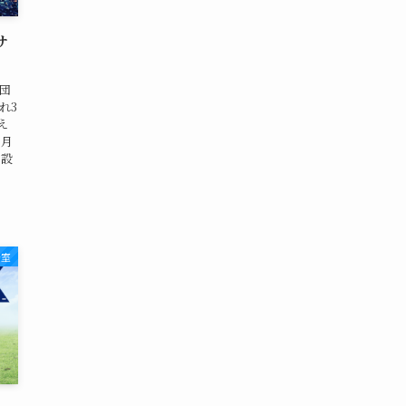
サ
団
れ3
え
 月
ナ設
湯室