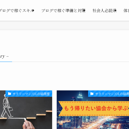
ブログで稼ぐスキル
ブログで稼ぐ準備と対策
社会人必読系
体
ry –
サラリーマン/OLの給湯室
サラリーマン/OLの給