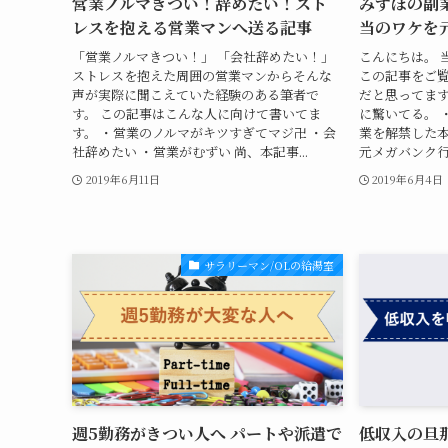
営業ノルマきつい！辞めたい！スト
みずほの副
レスを抱える営業マンへ送る記事
当のワケを
「営業ノルマきつい！」 「会社辞めたい！」
こんにちは。 
ストレスを抱えた周囲の営業マンからそんな
この記事をご
声が実際に聞こえていた経験のある筆者で
だと思ってます
す。 この記事はこんな人に向けて書いてま
に驚いてる。 
す。 ・営業のノルマがキツすぎてマジ卍 ・会
業を解禁した本
社辞めたい ・営業がむずい 尚、本記事...
元メガバンク行
2019年6月11日
2019年6月4日
サラリーマン/OLの給湯室
週5勤務がきつい人へ パートや派遣で
低収入の旦