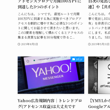
アドセンスブログで月間100万PVに
目次の見出
到達した3つのポイント
連】や【共
こんにちは。 シマです。 最短ルートで月間
こんにちは。 
100万PVに到達する為に実施すべきブログア
事で見出しH3
クセスを劇的に増やす為に必須な3つのポイン
有」を非表示
トに関してお話させて頂きたいと思います。
ットバックを
この3要素を理解して慣れてくるとアクセスの
にします。 私
集まる良質な記事を30分程度で作るこ...
りました。 SE
2019年8月1日
2019年5月31日
SEO
Yahoo広告規制内容｜トレンドブロ
【YMYLか
グ(アドセンス収益)は大丈夫です
Google