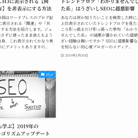
しH3に表示される【関
トレンドブログ「わかりませんで
有】を非表示にする方法
た系」はうざいしSEOに超悪影響
今回はワードプレスのブログ記
あなたは何か知りたいことを検索した時に
に表示される「関連」や「共
上位表示されていたトレンドブログを見た
にする方法を紹介します。ジェ
ころ引っ張るだけ引っ張った挙句 「わかり
消さずに使ったまま消えるよう
せんでした系」 の結果が書かれていた超絶
自身、これ表示されてかなり焦
ざい経験は無いですか？ SEOに超悪影響
Oにデメリットありますの...
を知らない初心者ブロガーのメディア...
2019年5月30日
SEO
ら学ぶ】2019年の
アルゴリズムアップデート