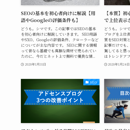
SEOの基本を初心者向けに解説【用
【本質】初
語やGoogleの評価条件も】
で上位表示
どうも。シマです。この記事ではSEOの基本
どうも。シマ
を初心者向けに解説していきます。 SEO用語
ブログを上位
やSXO、Googleの評価条件、クローラーなど
質をSEO対策
についてが主な内容です。 SEOに関する情報
記事だけでも
って昔なら基礎でも高額な商材で売られてい
駕してると思っ
たのに、今だとネット上で無料で優良な情...
はトレンドアフ
2020年1月31日
2020年1月24日
SEO