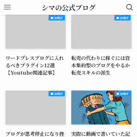
シマの公式ブログ
動画用
動画用
ワードプレスブログに入れ
転売の代わりに稼ぐには資
るべきプラグイン12選
本集約型のブログをやるか
【Youtube関連記事】
転売スキルの派生
動画用
動画用
ブログが思考停止になり挫
実際に動画で書いていた記