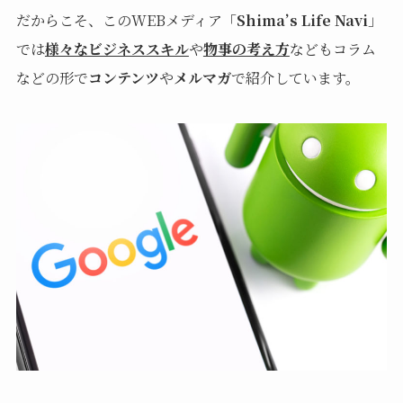
だからこそ、このWEBメディア「
Shima’s Life Navi
」
では
様々なビジネススキル
や
物事の考え方
などもコラム
などの形で
コンテンツ
や
メルマガ
で紹介しています。