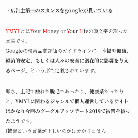
・
広告主第一のスタンスを
googleが貫いている
YMYL
とは
Y
our
M
oney or
Y
our
L
ifeの頭文字を取った
言葉です。
Googleの検索品質評価のガイドラインに「
幸福や健康、
経済的安定、もしくは人々の安全に潜在的に影響を与え
るページ
」という形で定義されています。
即ち、上記で触れた
脱毛
であったり、
健康系
だったり
と、
YMYLに関わるジャンルで個人運営しているサイト
はかなり今回のグーグルアップデート2019で被害を被っ
たよう
です。
(被害という言葉が正しいのかは分かりません