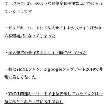
て、現在では
以下のような順位変動や注意点
が挙げられ
ているようです。
・
ビッグキーワードにて法人サイトや公式サイトばかり
の検索結果になってしまった
・
個人運営の著作者不明サイト順位が下がった
・
特にYMYLジャンルがgoogleアップデート2019で非
常に厳しくなった
・
YMYL関連キーワードで上位表示していたブログは一
気に落とされた（特に脱毛関連）