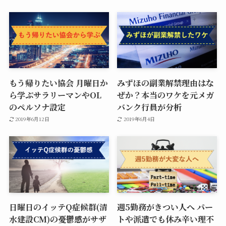
もう帰りたい協会 月曜日か
みずほの副業解禁理由はな
ら学ぶサラリーマンやOL
ぜか？本当のワケを元メガ
のペルソナ設定
バンク行員が分析
2019年6月12日
2019年6月4日
日曜日のイッテQ症候群(清
週5勤務がきつい人へ パー
水建設CM)の憂鬱感がサザ
トや派遣でも休み辛い理不