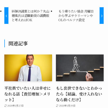
糾弾決議案とは何か？丸山
もう帰りたい協会 月曜日
穂高氏は退職勧奨の議員版
から学ぶサラリーマンや
と考えればOK
OLのペルソナ設定
関連記事
平社員でいたい人は幸せに
もし出世できないとわかっ
なれる話【責任増加＞メリ
たら【結論、受け入れない
ット】
なら動くだけ】
2020年1月27日
2020年1月19日